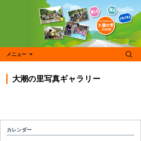
コ
ン
テ
ン
ツ
へ
ス
キ
検
メニュー
ッ
索:
プ
大潮の里写真ギャラリー
カレンダー