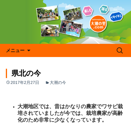
コ
ン
テ
ン
ツ
へ
ス
キ
検
メニュー
ッ
索:
プ
県北の今
2017年2月27日
大潮の今
大潮地区では、昔はかなりの農家でワサビ栽
培されていましたが今では、栽培農家が高齢
化のため非常に少なくなっています。