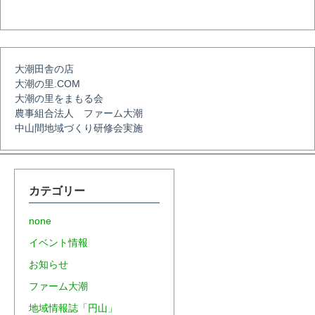
シ
ョ
大潮田舎の店
大潮の里.COM
ン
大潮の里をまもる会
農事組合法人 ファーム大潮
中山間地域づくり研修会実施
カテゴリー
none
イベント情報
お知らせ
ファーム大潮
地域情報誌「円山」