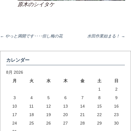
原木のシイタケ
投
←
やっと満開です‥‥但し梅の花
水田作業始まる！
→
稿
カレンダー
ナ
8月 2026
月
火
水
木
金
土
日
1
2
ビ
3
4
5
6
7
8
9
10
11
12
13
14
15
16
ゲ
17
18
19
20
21
22
23
24
25
26
27
28
29
30