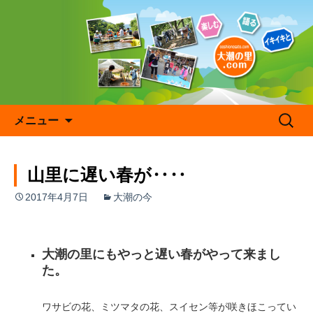
コ
ン
テ
ン
ツ
へ
ス
キ
検
メニュー
ッ
索:
プ
山里に遅い春が‥‥
2017年4月7日
大潮の今
大潮の里にもやっと遅い春がやって来まし
た。
ワサビの花、ミツマタの花、スイセン等が咲きほこってい