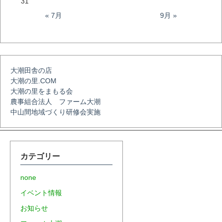
ー
31
« 7月
9月 »
シ
ョ
大潮田舎の店
大潮の里.COM
ン
大潮の里をまもる会
農事組合法人 ファーム大潮
中山間地域づくり研修会実施
カテゴリー
none
イベント情報
お知らせ