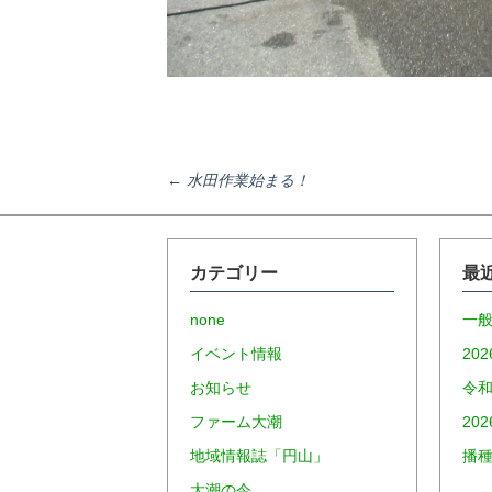
投
←
水田作業始まる！
稿
カテゴリー
最
ナ
none
一
イベント情報
20
ビ
お知らせ
令和
ファーム大潮
20
ゲ
地域情報誌「円山」
播
大潮の今