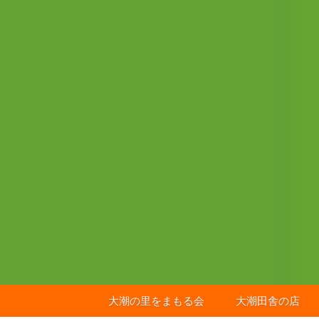
コ
ン
テ
ン
ツ
へ
ス
キ
ッ
プ
大潮の里をまもる会
大潮田舎の店