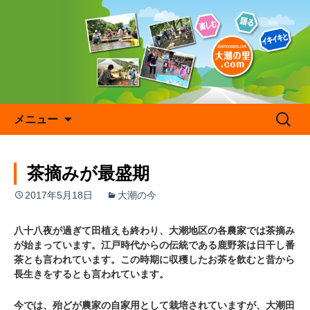
コ
ン
テ
ン
ツ
へ
ス
キ
検
メニュー
ッ
索:
プ
茶摘みが最盛期
2017年5月18日
大潮の今
八十八夜
が過ぎて田植えも
終わり、大潮地区の各農家では茶摘み
が始まっています。江戸時代からの伝統である鹿野茶は日干し番
茶とも言われています。この時期に収穫したお茶を飲むと昔から
長生きをするとも言われています。
今では、殆どが農家の自家用として栽培されていますが、大潮田