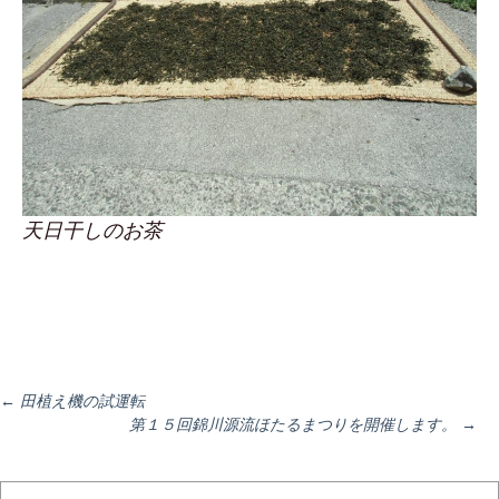
天日干しのお茶
投
←
田植え機の試運転
第１５回錦川源流ほたるまつりを開催します。
→
稿