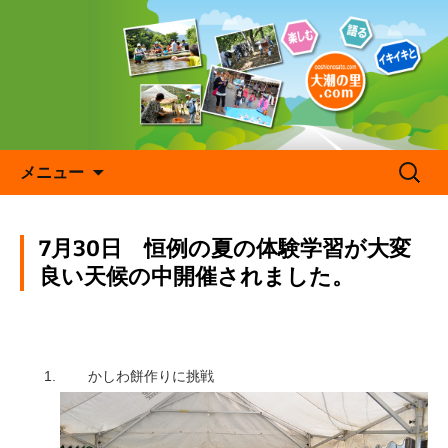
コ
ン
テ
ン
ツ
へ
ス
キ
検
メニュー
ッ
索:
プ
7月30日 恒例の夏の体験学習が大変
良い天候の中開催されました。
かしわ餅作りに挑戦