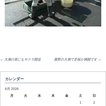
投
←
大潮の里にもサクラ開花
鹿野の大潮で芝桜が満開です
→
稿
カレンダー
ナ
8月 2026
月
火
水
木
金
土
日
1
2