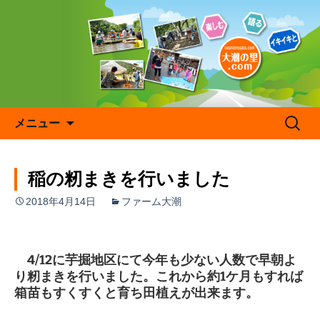
コ
ン
テ
ン
ツ
へ
ス
キ
検
メニュー
ッ
索:
プ
稲の籾まきを行いました
2018年4月14日
ファーム大潮
4/12に芋掘地区にて今年も少ない人数で早朝よ
り籾まきを行いました。これから約1ケ月もすれば
箱苗もすくすくと育ち田植えが出来ます。