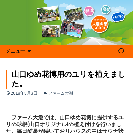
コ
ン
テ
ン
ツ
へ
ス
キ
検
メニュー
ッ
索:
プ
山口ゆめ花博用のユリを植えまし
た。
2018年8月3日
ファーム大潮
ファーム大潮では、山口ゆめ花博に提供するユ
リの球根(山口オリジナル)の植え付けを行いまし
た。毎日酷暑が続いておりハウスの中はサウナ状