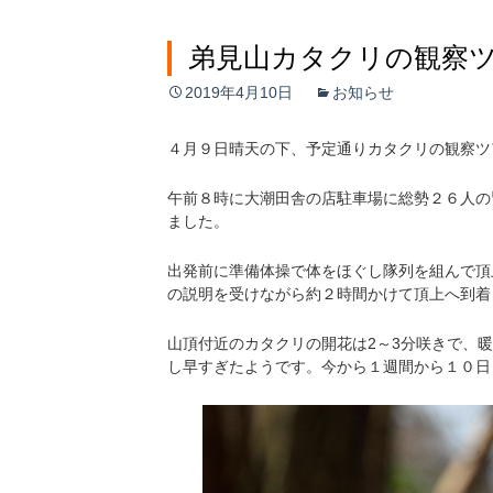
弟見山カタクリの観察
2019年4月10日
お知らせ
４月９日晴天の下、予定通りカタクリの観察ツ
午前８時に大潮田舎の店駐車場に総勢２６人の
ました。
出発前に準備体操で体をほぐし隊列を組んで頂
の説明を受けながら約２時間かけて頂上へ到着
山頂付近のカタクリの開花は2～3分咲きで、
し早すぎたようです。今から１週間から１０日