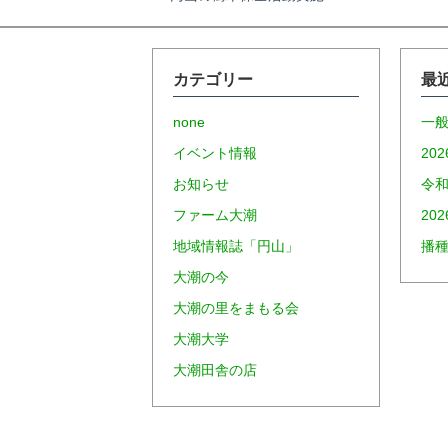
投
稿
カテゴリー
最
ナ
none
一
イベント情報
20
ビ
お知らせ
令和
ファーム大潮
20
ゲ
地域情報誌「円山」
播
大潮の今
ー
大潮の里をまもる会
大潮大学
シ
大潮田舎の店