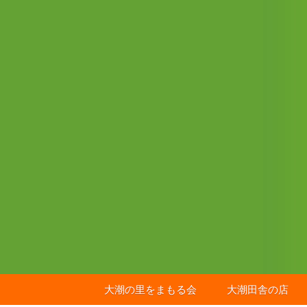
コ
ン
テ
ン
ツ
へ
ス
キ
ッ
プ
大潮の里をまもる会
大潮田舎の店