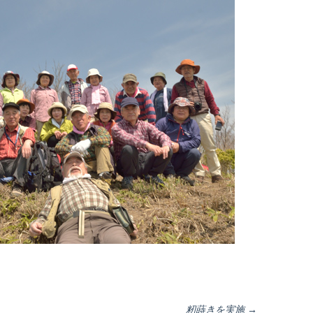
籾蒔きを実施
→