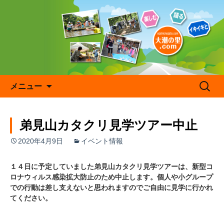
コ
ン
テ
ン
ツ
へ
ス
キ
検
メニュー
ッ
索:
プ
弟見山カタクリ見学ツアー中止
2020年4月9日
イベント情報
１４日に予定していました弟見山カタクリ見学ツアーは、新型コ
ロナウィルス感染拡大防止のため中止します。個人や小グループ
での行動は差し支えないと思われますのでご自由に見学に行かれ
てください。