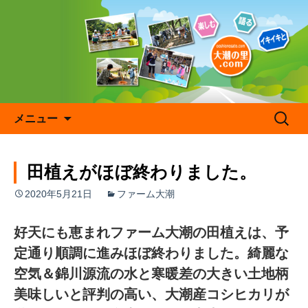
コ
ン
テ
ン
ツ
へ
ス
キ
検
メニュー
ッ
索:
プ
田植えがほぼ終わりました。
2020年5月21日
ファーム大潮
好天にも恵まれファーム大潮の田植えは、予
定通り順調に進みほぼ終わりました。綺麗な
空気＆錦川源流の水と寒暖差の大きい土地柄
美味しいと評判の高い、大潮産コシヒカリが