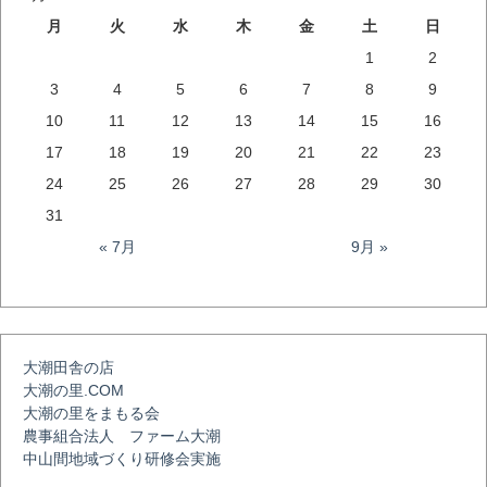
ナ
月
火
水
木
金
土
日
1
2
ビ
3
4
5
6
7
8
9
10
11
12
13
14
15
16
ゲ
17
18
19
20
21
22
23
24
25
26
27
28
29
30
ー
31
« 7月
9月 »
シ
ョ
大潮田舎の店
大潮の里.COM
ン
大潮の里をまもる会
農事組合法人 ファーム大潮
中山間地域づくり研修会実施