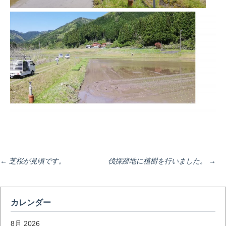
投
←
芝桜が見頃です。
伐採跡地に植樹を行いました。
→
稿
カレンダー
8月 2026