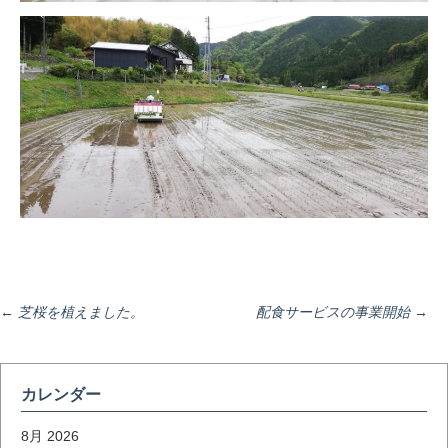
投
←
芝桜を植えました。
配食サービスの事業開始
→
稿
カレンダー
8月 2026