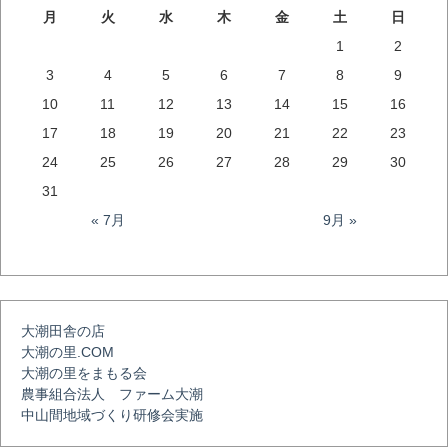
ナ
月
火
水
木
金
土
日
1
2
ビ
3
4
5
6
7
8
9
10
11
12
13
14
15
16
ゲ
17
18
19
20
21
22
23
24
25
26
27
28
29
30
ー
31
« 7月
9月 »
シ
ョ
大潮田舎の店
大潮の里.COM
ン
大潮の里をまもる会
農事組合法人 ファーム大潮
中山間地域づくり研修会実施