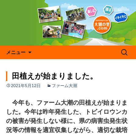
コ
ン
テ
ン
ツ
へ
ス
キ
検
メニュー
ッ
索:
プ
田植えが始まりました。
2021年5月12日
ファーム大潮
今年も、ファーム大潮の田植えが始まりま
した。今年は昨年発生した、トビイロウンカ
の被害が発生しない様に、県の病害虫発生状
況等の情報を適宜収集しながら、適切な栽培