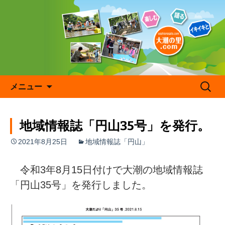
コ
ン
テ
ン
ツ
へ
ス
キ
検
メニュー
ッ
索:
プ
地域情報誌「円山35号」を発行。
2021年8月25日
地域情報誌「円山」
令和3年8月15日付けで大潮の地域情報誌
「円山35号」を発行しました。