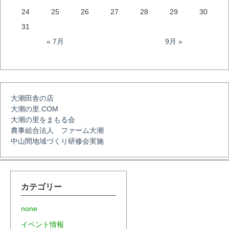
ー
24
25
26
27
28
29
30
31
シ
« 7月
9月 »
ョ
大潮田舎の店
ン
大潮の里.COM
大潮の里をまもる会
農事組合法人 ファーム大潮
中山間地域づくり研修会実施
カテゴリー
none
イベント情報