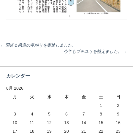
投
←
国道＆県道の草刈りを実施しました。
今年もプチユリを植えました。
→
稿
カレンダー
ナ
8月 2026
月
火
水
木
金
土
日
ビ
1
2
3
4
5
6
7
8
9
ゲ
10
11
12
13
14
15
16
17
18
19
20
21
22
23