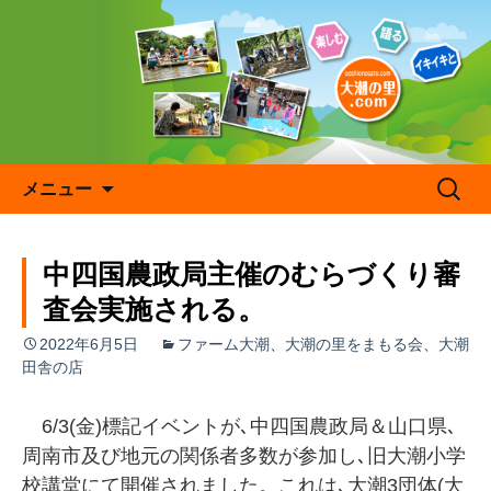
コ
ン
テ
ン
ツ
へ
ス
キ
検
メニュー
ッ
索:
プ
中四国農政局主催のむらづくり審
査会実施される。
2022年6月5日
ファーム大潮
、
大潮の里をまもる会
、
大潮
田舎の店
6/3(金)標記イベントが､中四国農政局＆山口県､
周南市及び地元の関係者多数が参加し､旧大潮小学
校講堂にて開催されました。これは､大潮3団体(大