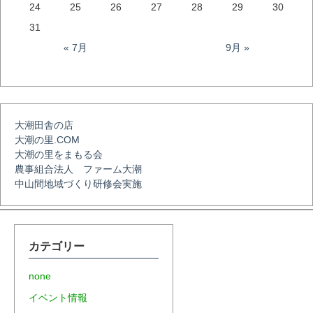
24
25
26
27
28
29
30
ー
31
« 7月
9月 »
シ
ョ
大潮田舎の店
大潮の里.COM
ン
大潮の里をまもる会
農事組合法人 ファーム大潮
中山間地域づくり研修会実施
カテゴリー
none
イベント情報