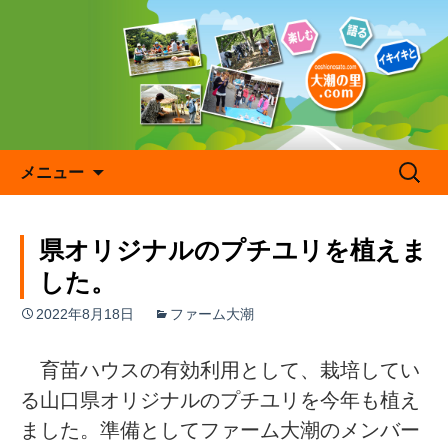
コ
ン
テ
ン
ツ
へ
ス
キ
検
メニュー
ッ
索:
プ
県オリジナルのプチユリを植えま
した。
2022年8月18日
ファーム大潮
育苗ハウスの有効利用として、栽培してい
る山口県オリジナルのプチユリを今年も植え
ました。準備としてファーム大潮のメンバー