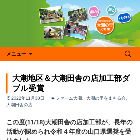
コ
ン
テ
ン
ツ
へ
ス
キ
検
メニュー
ッ
索:
プ
大潮地区＆大潮田舎の店加工部ダ
ブル受賞
2022年11月30日
ファーム大潮
、
大潮の里をまもる会
、
大潮田舎の店
この度(11/18)大潮田舎の店加工部が、長年の
活動が認められ令和４年度の山口県選奨を受