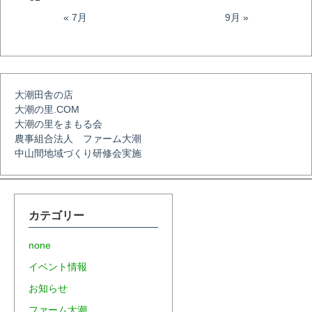
シ
« 7月
9月 »
ョ
大潮田舎の店
ン
大潮の里.COM
大潮の里をまもる会
農事組合法人 ファーム大潮
中山間地域づくり研修会実施
カテゴリー
none
イベント情報
お知らせ
ファーム大潮