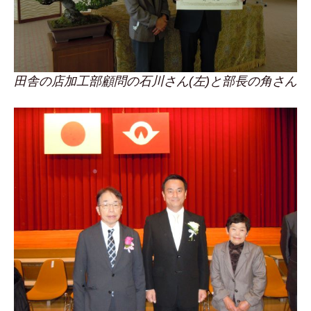
田舎の店加工部顧問の石川さん(左)と部長の角さん