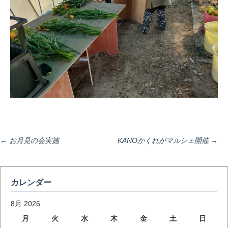
投
←
お月見の会実施
KANOかくれがマルシェ開催
→
稿
カレンダー
ナ
8月 2026
月
火
水
木
金
土
日