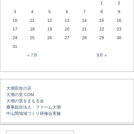
1
2
ビ
3
4
5
6
7
8
9
10
11
12
13
14
15
16
ゲ
17
18
19
20
21
22
23
24
25
26
27
28
29
30
ー
31
« 7月
9月 »
シ
ョ
大潮田舎の店
大潮の里.COM
ン
大潮の里をまもる会
農事組合法人 ファーム大潮
中山間地域づくり研修会実施