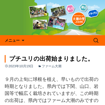
コ
ン
テ
ン
ツ
へ
ス
キ
検
メニュー
ッ
索:
プ
プチユリの出荷始まりました。
2023年10月19日
ファーム大潮
９月の上旬に球根を植え、早いもので出荷の
時期となりました。県内では下関、山口、岩
国等で幅広く栽培されていますが、この時期
の出荷は、県内ではファーム大潮のみですの