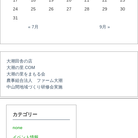
17
18
19
20
21
22
23
24
25
26
27
28
29
30
ー
31
« 7月
9月 »
シ
ョ
大潮田舎の店
大潮の里.COM
ン
大潮の里をまもる会
農事組合法人 ファーム大潮
中山間地域づくり研修会実施
カテゴリー
none
イベント情報