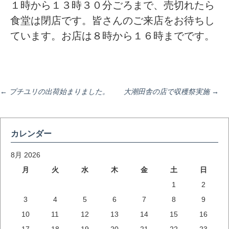
１時から１３時３０分ごろまで、売切れたら
食堂は閉店です。皆さんのご来店をお待ちし
ています。お店は８時から１６時までです。
投
←
プチユリの出荷始まりました。
大潮田舎の店で収穫祭実施
→
稿
カレンダー
ナ
8月 2026
月
火
水
木
金
土
日
1
2
ビ
3
4
5
6
7
8
9
10
11
12
13
14
15
16
ゲ