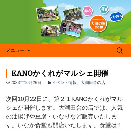
コ
ン
テ
ン
ツ
へ
ス
キ
検
メニュー
ッ
索:
プ
KANOかくれがマルシェ開催
2023年10月26日
イベント情報
、
大潮田舎の店
次回10月22日に、第２１KANOかくれがマル
シェが開催します。大潮田舎の店では、人気
の油揚げや豆腐・いなりなど販売いたしま
す。いなか食堂も開店いたします。食堂は１