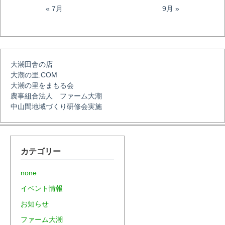
« 7月
9月 »
シ
ョ
大潮田舎の店
大潮の里.COM
ン
大潮の里をまもる会
農事組合法人 ファーム大潮
中山間地域づくり研修会実施
カテゴリー
none
イベント情報
お知らせ
ファーム大潮