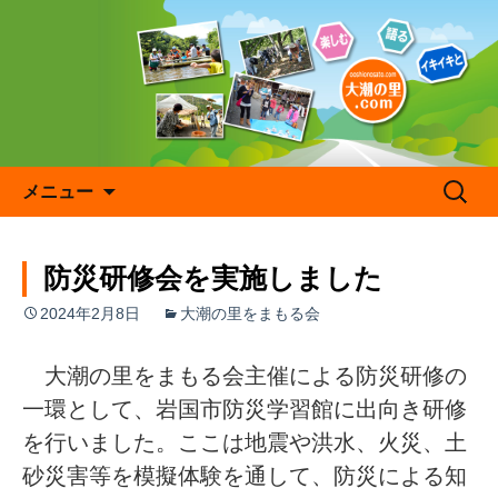
コ
ン
テ
ン
ツ
へ
ス
キ
検
メニュー
ッ
索:
プ
防災研修会を実施しました
2024年2月8日
大潮の里をまもる会
大潮の里をまもる会主催による防災研修の
一環として、岩国市防災学習館に出向き研修
を行いました。ここは地震や洪水、火災、土
砂災害等を模擬体験を通して、防災による知