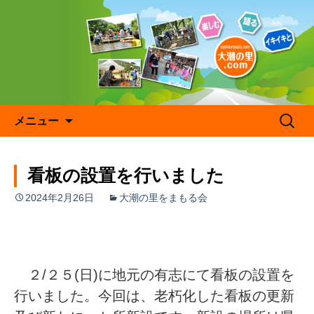
コ
ン
テ
ン
ツ
へ
ス
キ
検
メニュー
ッ
索:
プ
看板の設置を行いました
2024年2月26日
大潮の里をまもる会
２/２５(日)に地元の有志にて看板の設置を
行いました。今回は、老朽化した看板の更新