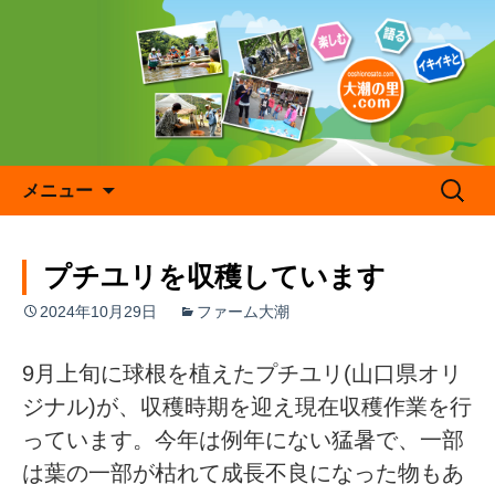
コ
ン
テ
ン
ツ
へ
ス
キ
検
メニュー
ッ
索:
プ
プチユリを収穫しています
2024年10月29日
ファーム大潮
9月上旬に球根を植えたプチユリ(山口県オリ
ジナル)が、収穫時期を迎え現在収穫作業を行
っています。今年は例年にない猛暑で、一部
は葉の一部が枯れて成長不良になった物もあ