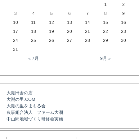
1
2
ビ
3
4
5
6
7
8
9
10
11
12
13
14
15
16
ゲ
17
18
19
20
21
22
23
24
25
26
27
28
29
30
ー
31
« 7月
9月 »
シ
ョ
大潮田舎の店
大潮の里.COM
ン
大潮の里をまもる会
農事組合法人 ファーム大潮
中山間地域づくり研修会実施