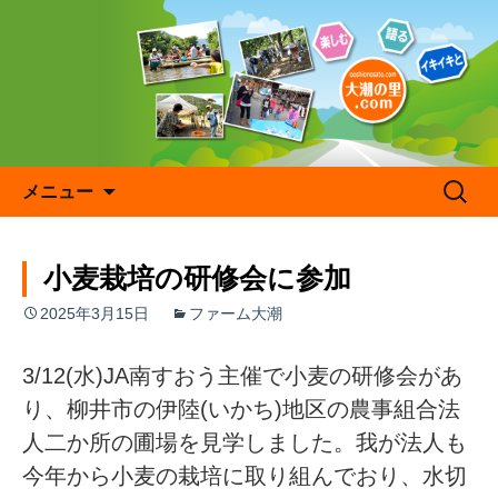
コ
ン
テ
ン
ツ
へ
ス
キ
検
メニュー
ッ
索:
プ
小麦栽培の研修会に参加
2025年3月15日
ファーム大潮
3/12(水)JA南すおう主催で小麦の研修会があ
り、柳井市の伊陸(いかち)地区の農事組合法
人二か所の圃場を見学しました。我が法人も
今年から小麦の栽培に取り組んでおり、水切