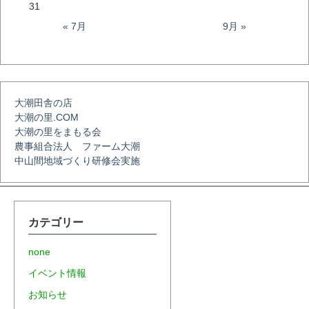
ー
31
« 7月
9月 »
シ
ョ
大潮田舎の店
大潮の里.COM
ン
大潮の里をまもる会
農事組合法人 ファーム大潮
中山間地域づくり研修会実施
カテゴリー
none
イベント情報
お知らせ