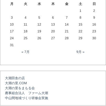
ナ
月
火
水
木
金
土
日
1
2
ビ
3
4
5
6
7
8
9
10
11
12
13
14
15
16
ゲ
17
18
19
20
21
22
23
24
25
26
27
28
29
30
ー
31
« 7月
9月 »
シ
ョ
大潮田舎の店
大潮の里.COM
ン
大潮の里をまもる会
農事組合法人 ファーム大潮
中山間地域づくり研修会実施