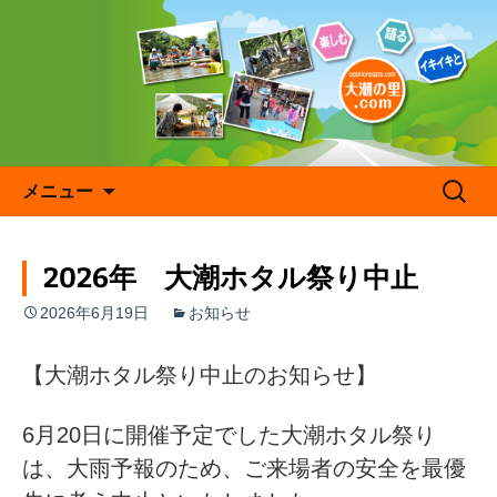
コ
ン
テ
ン
ツ
へ
ス
キ
検
メニュー
ッ
索:
プ
2026年 大潮ホタル祭り中止
2026年6月19日
お知らせ
【大潮ホタル祭り中止のお知らせ】
6月20日に開催予定でした大潮ホタル祭り
は、大雨予報のため、ご来場者の安全を最優