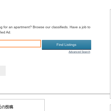
ng for an apartment? Browse our classifieds. Have a job to
fied Ad.
Advanced Search
近の投稿