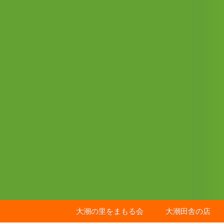
コ
ン
テ
ン
ツ
へ
ス
キ
ッ
プ
大潮の里をまもる会
大潮田舎の店