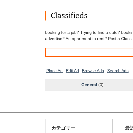
Classifieds
Looking for a job? Trying to find a date? Looki
advertise? An apartment to rent? Post a Classi
Search
for:
Place Ad
Edit Ad
Browse Ads
Search Ads
General
(0)
カテゴリー
最