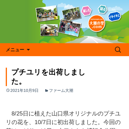
コ
ン
テ
ン
ツ
へ
ス
キ
検
メニュー
ッ
索:
プ
プチユリを出荷しまし
た
2021年10月9日
ファーム大潮
8/25日に植えた山口県オリジナルのプチユ
リの花を、10/7日に初出荷しました。今回の