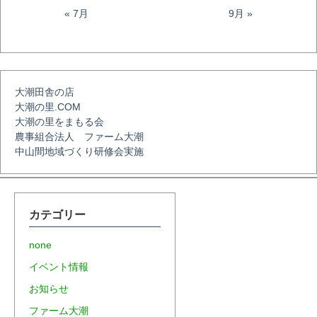
« 7月
9月 »
シ
ョ
大潮田舎の店
大潮の里.COM
ン
大潮の里をまもる会
農事組合法人 ファーム大潮
中山間地域づくり研修会実施
カテゴリー
none
イベント情報
お知らせ
ファーム大潮